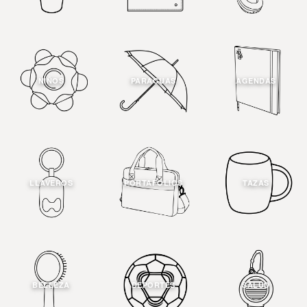
NIÑOS
PARAGUAS
AGENDAS
LLAVEROS
PORTAFOLIOS
TAZAS
BELLEZA
DEPORTES
SALUD