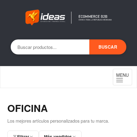
BUSCAR
Toggle
MENU
navigation
OFICINA
Los mejores artículos personalizados para tu marca.
Filtrar
Más vendidos